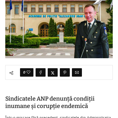
0
Sindicatele ANP denunță condiții
inumane și corupție endemică
Într-o mișcare fără precedent, sindicatele din Administrația