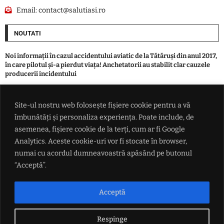
Email:
contact@salutiasi.ro
NOUTATI
Noi informații în cazul accidentului aviatic de la Tătăruși din anul 2017,
în care pilotul și-a pierdut viața! Anchetatorii au stabilit clar cauzele
producerii incidentului
VIDEO Un depozit al unei companii bulgare care furnizează muniție
Site-ul nostru web folosește fișiere cookie pentru a vă
Ucrainei a fost zguduit de o explozie puternică
îmbunătăți și personaliza experiența. Poate include, de
asemenea, fișiere cookie de la terți, cum ar fi Google
Botoşani: Femeie reţinută sub acuzaţia că, în luna aprilie, şi-a ucis
Analytics. Aceste cookie-uri vor fi stocate în browser,
concubinul, l-a îngropat în curtea casei, după care a plecat la muncă în
numai cu acordul dumneavoastră apăsând pe butonul
străinătate / Rudele victimei anunţaseră dispariţia / Cadavrul,
descoperit după 4 luni
“Acceptă”.
Record: După Spania, se trece masiv și în Regatul Unit. 230 de migranți
Acceptă
au traversat Canalul Mânecii într-o singură barcă
Respinge
LINK-URI UTILE