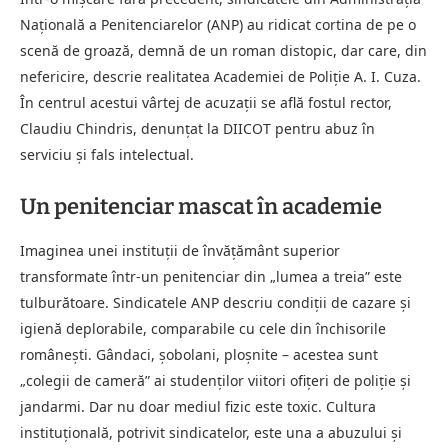
Națională a Penitenciarelor (ANP) au ridicat cortina de pe o
scenă de groază, demnă de un roman distopic, dar care, din
nefericire, descrie realitatea Academiei de Poliție A. I. Cuza.
În centrul acestui vârtej de acuzații se află fostul rector,
Claudiu Chindris, denunțat la DIICOT pentru abuz în
serviciu și fals intelectual.
Un penitenciar mascat în academie
Imaginea unei instituții de învățământ superior
transformate într-un penitenciar din „lumea a treia” este
tulburătoare. Sindicatele ANP descriu condiții de cazare și
igienă deplorabile, comparabile cu cele din închisorile
românești. Gândaci, șobolani, ploșnite – acestea sunt
„colegii de cameră” ai studenților viitori ofițeri de poliție și
jandarmi. Dar nu doar mediul fizic este toxic. Cultura
instituțională, potrivit sindicatelor, este una a abuzului și