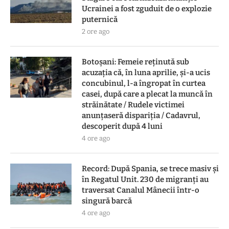
Ucrainei a fost zguduit de o explozie
puternică
2 ore ago
Botoşani: Femeie reţinută sub
acuzaţia că, în luna aprilie, şi-a ucis
concubinul, l-a îngropat în curtea
casei, după care a plecat la muncă în
străinătate / Rudele victimei
anunţaseră dispariţia / Cadavrul,
descoperit după 4 luni
4 ore ago
Record: După Spania, se trece masiv și
în Regatul Unit. 230 de migranți au
traversat Canalul Mânecii într-o
singură barcă
4 ore ago