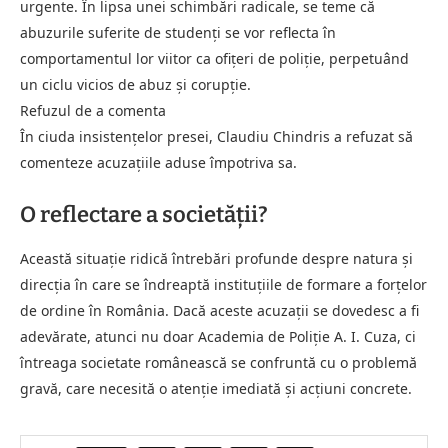
urgente. În lipsa unei schimbări radicale, se teme că
abuzurile suferite de studenți se vor reflecta în
comportamentul lor viitor ca ofițeri de poliție, perpetuând
un ciclu vicios de abuz și corupție.
Refuzul de a comenta
În ciuda insistențelor presei, Claudiu Chindris a refuzat să
comenteze acuzațiile aduse împotriva sa.
O reflectare a societății?
Această situație ridică întrebări profunde despre natura și
direcția în care se îndreaptă instituțiile de formare a forțelor
de ordine în România. Dacă aceste acuzații se dovedesc a fi
adevărate, atunci nu doar Academia de Poliție A. I. Cuza, ci
întreaga societate românească se confruntă cu o problemă
gravă, care necesită o atenție imediată și acțiuni concrete.