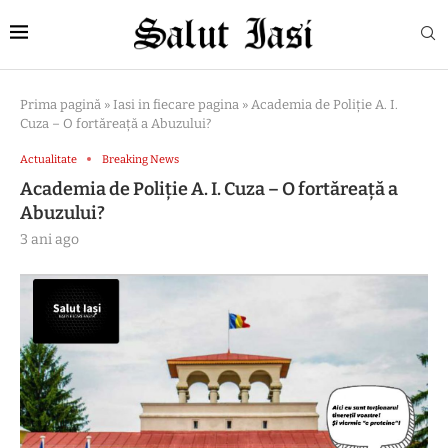
Prima pagină
»
Iasi in fiecare pagina
»
Academia de Poliție A. I.
Cuza – O fortăreață a Abuzului?
Actualitate
Breaking News
Academia de Poliție A. I. Cuza – O fortăreață a
Abuzului?
3 ani ago