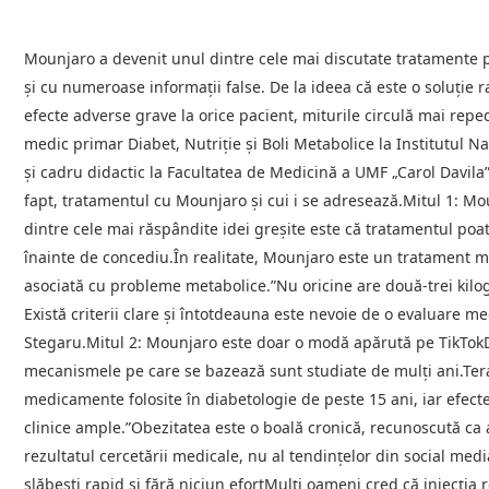
Mounjaro a devenit unul dintre cele mai discutate tratamente pen
și cu numeroase informații false. De la ideea că este o soluție
efecte adverse grave la orice pacient, miturile circulă mai reped
medic primar Diabet, Nutriție și Boli Metabolice la Institutul Na
și cadru didactic la Facultatea de Medicină a UMF „Carol Davila”
fapt, tratamentul cu Mounjaro și cui i se adresează.Mitul 1: M
dintre cele mai răspândite idei greșite este că tratamentul poate
înainte de concediu.În realitate, Mounjaro este un tratament 
asociată cu probleme metabolice.”Nu oricine are două-trei kilog
Există criterii clare și întotdeauna este nevoie de o evaluare me
Stegaru.Mitul 2: Mounjaro este doar o modă apărută pe TikTokD
mecanismele pe care se bazează sunt studiate de mulți ani.Terap
medicamente folosite în diabetologie de peste 15 ani, iar efecte
clinice ample.”Obezitatea este o boală cronică, recunoscută ca
rezultatul cercetării medicale, nu al tendințelor din social med
slăbești rapid și fără niciun efortMulți oameni cred că injecția