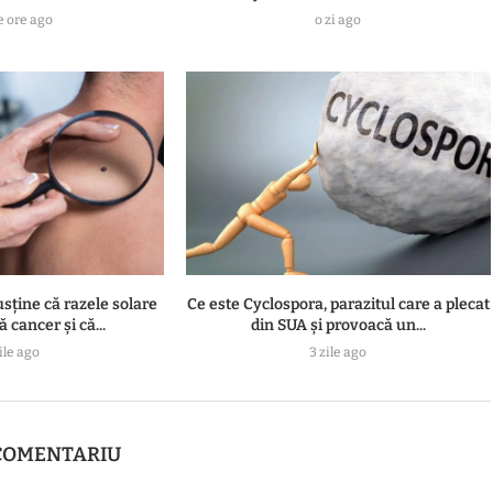
e ore ago
o zi ago
usține că razele solare
Ce este Cyclospora, parazitul care a plecat
 cancer și că...
din SUA și provoacă un...
ile ago
3 zile ago
COMENTARIU