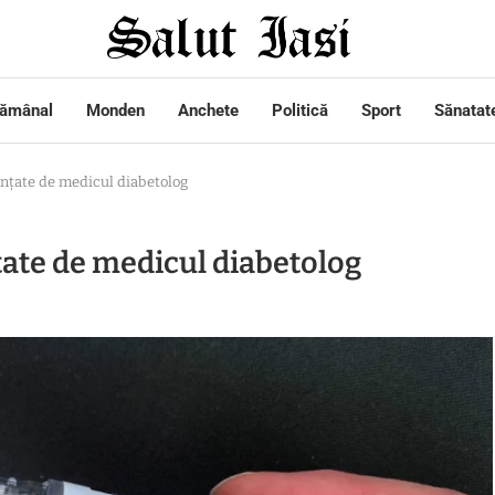
tămânal
Monden
Anchete
Politică
Sport
Sănatat
ințate de medicul diabetolog
țate de medicul diabetolog