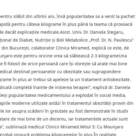
tru slăbit din ultimii ani, însă popularitatea sa a venit la pachet
 rapidă pentru câteva kilograme în plus până la teama că provoacă
e decât explicațiile medicale.Asist. Univ. Dr. Daniela Stegaru,
țional de Diabet, Nutriție și Boli Metabolice „Prof. Dr. N. Paulescu”
 din București, colaborator Clinica Miramed, explică ce este, de
ounjaro este pentru oricine vrea să slăbească 2-3 kilogrameUna
 fi folosit de orice persoană care își dorește să arate mai bine
medical destinat persoanelor cu obezitate sau suprapondere
rame în plus ar trebui să apeleze la un tratament antiobezitate.
dicală completă înainte de inițierea terapiei”, explică dr. Daniela
eși popularitatea medicamentului a explodat în social media,
iile moderne utilizate astăzi în tratamentul obezității provin din
le lor asupra scăderii în greutate au fost demonstrate în studii
 atare de mai bine de un deceniu, iar tratamentele actuale sunt
ia”, subliniază medicul Clinicii Miramed.Mitul 3: Cu Mounjaro
 rezolvă singură problema kilogramelor în plus.În realitate,