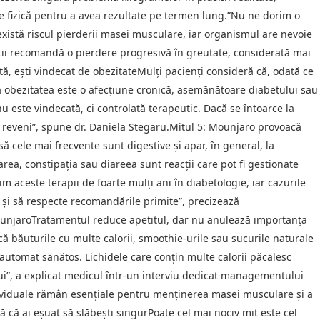
te fizică pentru a avea rezultate pe termen lung.”Nu ne dorim o
xistă riscul pierderii masei musculare, iar organismul are nevoie
știi recomandă o pierdere progresivă în greutate, considerată mai
tă, ești vindecat de obezitateMulți pacienți consideră că, odată ce
 că obezitatea este o afecțiune cronică, asemănătoare diabetului sau
 este vindecată, ci controlată terapeutic. Dacă se întoarce la
r reveni”, spune dr. Daniela Stegaru.Mitul 5: Mounjaro provoacă
să cele mai frecvente sunt digestive și apar, în general, la
rea, constipația sau diareea sunt reacții care pot fi gestionate
im aceste terapii de foarte mulți ani în diabetologie, iar cazurile
c și să respecte recomandările primite”, precizează
MounjaroTratamentul reduce apetitul, dar nu anulează importanța
că băuturile cu multe calorii, smoothie-urile sau sucurile naturale
utomat sănătos. Lichidele care conțin multe calorii păcălesc
ui”, a explicat medicul într-un interviu dedicat managementului
ndividuale rămân esențiale pentru menținerea masei musculare și a
 că ai eșuat să slăbești singurPoate cel mai nociv mit este cel