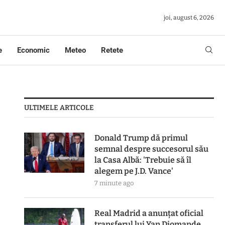
joi, august 6, 2026
e
Economic
Meteo
Retete
ULTIMELE ARTICOLE
Donald Trump dă primul
semnal despre succesorul său
la Casa Albă: 'Trebuie să îl
alegem pe J.D. Vance'
7 minute ago
Real Madrid a anunțat oficial
transferul lui Yan Diomande