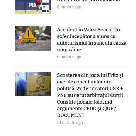
8 minute ago
Accident în Valea Seacă. Un
șofer începător a ajuns cu
autoturismul în șanț din cauza
unui câine
9 minute ago
Scoaterea din joc a lui Fritz și
averile concubinilor din
politică: 27 de senatori USR +
PNL au cerut arbitrajul Curții
Constituționale folosind
argumente CEDO și CJUE /
DOCUMENT
10 minute ago