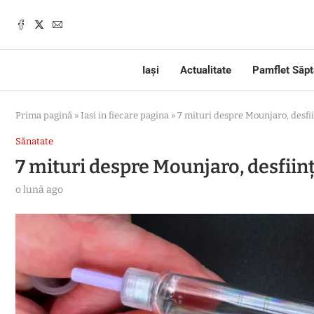
Iași
Actualitate
Pamflet Săp
Prima pagină
»
Iasi in fiecare pagina
»
7 mituri despre Mounjaro, desfi
Sănatate
7 mituri despre Mounjaro, desfiin
o lună ago