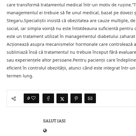
care transformă tratamentul medical într-un motiv de rușine.”Tr
managementul ei trebuie să fie unul medical, bazat pe dovezi și
Stegaru.Specialiștii insistă că obezitatea are cauze multiple, d
social, iar simpla voință nu este întotdeauna suficientă pentru 
este un tratament utilizat în managementul diabetului zaharat de
Acționează asupra mecanismelor hormonale care controlează ape
subliniază însă că tratamentul nu trebuie început fără evaluare 
sau experiențele altor persoane.Pentru pacienții care îndeplin
eficient în controlul obezității, atunci când este integrat într
termen lung.
0
SALUT IASI