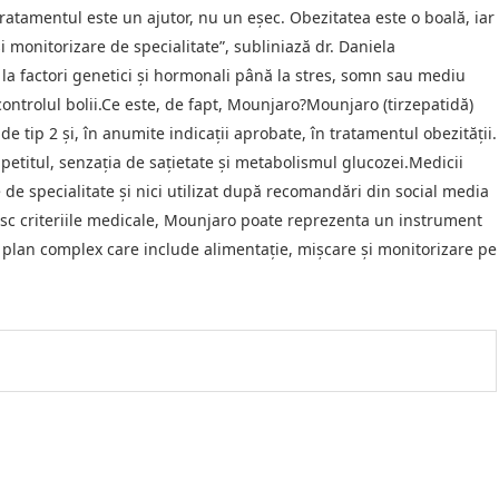
atamentul este un ajutor, nu un eșec. Obezitatea este o boală, iar
 monitorizare de specialitate”, subliniază dr. Daniela
e la factori genetici și hormonali până la stres, somn sau mediu
controlul bolii.Ce este, de fapt, Mounjaro?Mounjaro (tirzepatidă)
 tip 2 și, în anumite indicații aprobate, în tratamentul obezității.
titul, senzația de sațietate și metabolismul glucozei.Medicii
de specialitate și nici utilizat după recomandări din social media
esc criteriile medicale, Mounjaro poate reprezenta un instrument
-un plan complex care include alimentație, mișcare și monitorizare pe