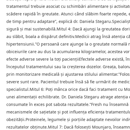
tratamentul trebuie asociat cu schimbări alimentare și activita
scădere rapidă în greutate. Atunci când slăbim foarte repede, e
de timp pentru adaptare”, explică dr. Daniela Stegaru.Speciali
sigură și mai sustenabilă.Mitul 4: Dacă ajungi la greutatea dori
au slăbit, boala a dispărut definitiv.Medicii atrag însă atenția
hipertensiunii.”O persoană care ajunge la o greutate normală nu
obiceiurile care au dus la acumularea kilogramelor, acestea vo
efecte adverse severe la toți paciențiiEfectele adverse există, în
începutul tratamentului sau la creșterea dozelor. Greața, balona
prin monitorizare medicală și ajustarea stilului alimentar.”Folos
severe sunt rare. Pacientul trebuie însă să fie urmărit de medi
specialistul.Mitul 6: Poți mânca orice dacă faci tratament cu 
unei alimentații echilibrate. Dr. Daniela Stegaru atrage atenția 
consumate în exces pot sabota rezultatele.”Fresh nu înseamnă a
mecanismele de sațietate și pot influența eficiența tratamentul
obezității.Proteinele, legumele și porțiile adaptate nevoilor i
rezultatelor obținute.Mitul 7: Dacă folosești Mounjaro, înseamnă