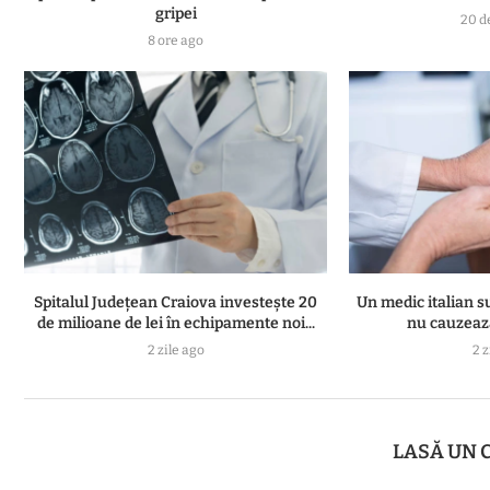
gripei
20 d
8 ore ago
Spitalul Județean Craiova investește 20
Un medic italian s
de milioane de lei în echipamente noi...
nu cauzează
2 zile ago
2 z
LASĂ UN 