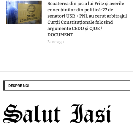
Scoaterea din joc a lui Fritz și averile
concubinilor din politică: 27 de
senatori USR + PNL au cerut arbitrajul
Curții Constituționale folosind
argumente CEDO și CJUE /
DOCUMENT
3 ore ago
DESPRE NOI