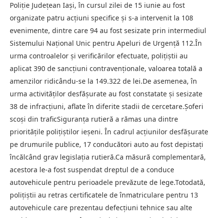
Poliție Județean Iași, în cursul zilei de 15 iunie au fost
organizate patru acțiuni specifice și s-a intervenit la 108
evenimente, dintre care 94 au fost sesizate prin intermediul
Sistemului Național Unic pentru Apeluri de Urgență 112.În
urma controalelor și verificărilor efectuate, polițiștii au
aplicat 390 de sancțiuni contravenționale, valoarea totală a
amenzilor ridicându-se la 149.322 de lei.De asemenea, în
urma activităților desfășurate au fost constatate și sesizate
38 de infracțiuni, aflate în diferite stadii de cercetare.Șoferi
scoși din traficSiguranța rutieră a rămas una dintre
prioritățile polițiștilor ieșeni. În cadrul acțiunilor desfășurate
pe drumurile publice, 17 conducători auto au fost depistați
încălcând grav legislația rutieră.Ca măsură complementară,
acestora le-a fost suspendat dreptul de a conduce
autovehicule pentru perioadele prevăzute de lege.Totodată,
polițiștii au retras certificatele de înmatriculare pentru 13
autovehicule care prezentau defecțiuni tehnice sau alte