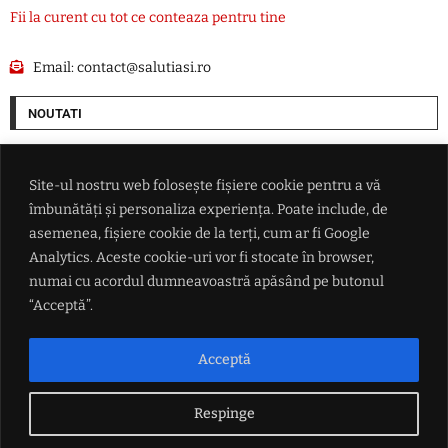
Fii la curent cu tot ce conteaza pentru tine
Email:
contact@salutiasi.ro
NOUTATI
Extrema dreaptă câștigă teren în Germania: AfD își mărește avansul
față de blocul de centru-dreapta al lui Friedrich Merz
Site-ul nostru web folosește fișiere cookie pentru a vă
îmbunătăți și personaliza experiența. Poate include, de
Donald Trump dă primul semnal despre succesorul său la Casa Albă:
asemenea, fișiere cookie de la terți, cum ar fi Google
'Trebuie să îl alegem pe J.D. Vance'
Analytics. Aceste cookie-uri vor fi stocate în browser,
numai cu acordul dumneavoastră apăsând pe butonul
Real Madrid a anunțat oficial transferul lui Yan Diomande
“Acceptă”.
Accident în Valea Seacă. Un șofer începător a ajuns cu autoturismul în
Acceptă
șanț din cauza unui câine
Respinge
LINK-URI UTILE