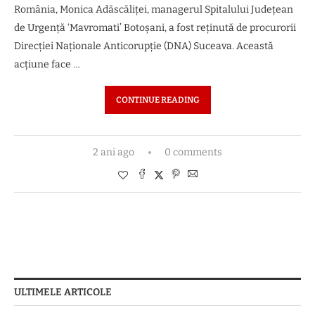
România, Monica Adăscăliţei, managerul Spitalului Judeţean
de Urgenţă ‘Mavromati’ Botoşani, a fost reţinută de procurorii
Direcţiei Naţionale Anticorupţie (DNA) Suceava. Această
acţiune face …
CONTINUE READING
2 ani ago
0 comments
ULTIMELE ARTICOLE