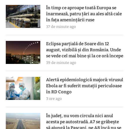
În timp ce aproape toată Europa se
înarmează, patru ţări au ales altă cale
în faţa ameninţării ruse
37 de minute ago
Eclipsa parțială de Soare din 12
august, vizibilă și din România. Unde
se vede cel mai bine și la ce oră începe
39 de minute ago
Alertă epidemiologică majoră: virusul
Ebola ar fi suferit mutații periculoase
în RD Congo
3 ore ago
În județ, nu vom circula nici anul
acesta pe autostradă. A7 se grăbește
să ajungă la Pașcani, pe A8 încă nu se