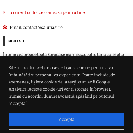
Fii la curent cu tot ce conteaza pentru tine
Email:
contact@salutiasi.ro
NOUTATI
În timp ce aproape toată Europa se înarmează, patru ţări au ales altă
cale în faţa ameninţării ruse
Site-ul nostru web folosește fișiere cookie pentru a vă
îmbunătăți și personaliza experiența. Poate include, de
Eclipsa parțială de Soare din 12 august, vizibilă și din România. Unde se
vede cel mai bine și la ce oră începe
asemenea, fișiere cookie de la terți, cum ar fi Google
Analytics. Aceste cookie-uri vor fi stocate în browser,
numai cu acordul dumneavoastră apăsând pe butonul
Alertă epidemiologică majoră: virusul Ebola ar fi suferit mutații
periculoase în RD Congo
“Acceptă”.
În județ, nu vom circula nici anul acesta pe autostradă. A7 se grăbește
Acceptă
să ajungă la Pașcani, pe A8 încă nu se lucrează nicăieri în Iași