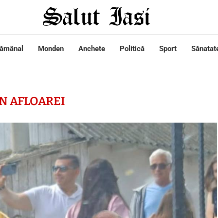
tămânal
Monden
Anchete
Politică
Sport
Sănatat
N AFLOAREI