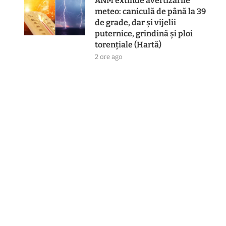
ANM extinde avertizările
meteo: caniculă de până la 39
de grade, dar și vijelii
puternice, grindină și ploi
torențiale (Hartă)
2 ore ago