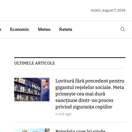
vineri, august 7, 2026
e
Economic
Meteo
Retete
ULTIMELE ARTICOLE
Lovitură fără precedent pentru
gigantul rețelelor sociale. Meta
primește cea mai dură
sancțiune dintr-un proces
privind siguranța copiilor
o oră ago
Primăria care își vinde