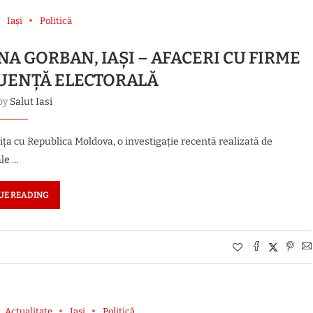
Iași
Politică
A GORBAN, IAȘI – AFACERI CU FIRME
LUENȚĂ ELECTORALĂ
 by
Salut Iasi
ița cu Republica Moldova, o investigație recentă realizată de
ale …
UE READING
Actualitate
Iași
Politică