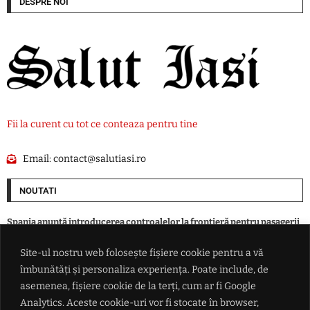
DESPRE NOI
Fii la curent cu tot ce conteaza pentru tine
Email:
contact@salutiasi.ro
NOUTATI
Spania anunță introducerea controalelor la frontieră pentru pasagerii
navelor și avioanelor care sosesc din Italia
Site-ul nostru web folosește fișiere cookie pentru a vă
îmbunătăți și personaliza experiența. Poate include, de
Peste 100 de intervenții ale polițiștilor ieșeni într-o zi. Amenzi de peste
172.000 de lei și 37 de infracțiuni constatate
asemenea, fișiere cookie de la terți, cum ar fi Google
Analytics. Aceste cookie-uri vor fi stocate în browser,