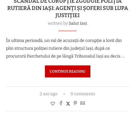
SCANDAL DE CORUPȚIE ZGUDUIE POLIȚIA
RUTIERĂ DIN IAȘI: AGENȚI ȘI ȘOFERI SUB LUPA
JUSTIȚIEI
written by
Salut Iasi
În ultima perioadă, un val de acuzații de corupție a lovit din
plin structura poliției rutiere din județul Iași, după ce
procurorii Parchetului de pe lângă Tribunalul Iași au decis …
CONTINUE READING
2 ani ago
0 comments