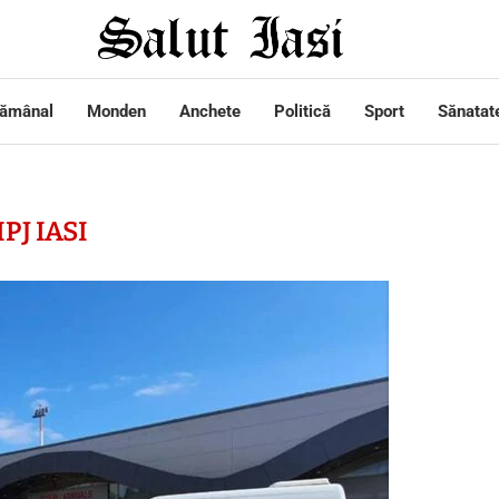
tămânal
Monden
Anchete
Politică
Sport
Sănatat
IPJ IASI