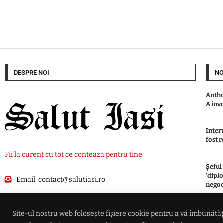
DESPRE NOI
NO
Antho
A inv
Inter
fost 
Fii la curent cu tot ce conteaza pentru tine
Șeful
'dipl
Email:
contact@salutiasi.ro
negoc
Incen
Site-ul nostru web folosește fișiere cookie pentru a vă îmbunătăți
Inter