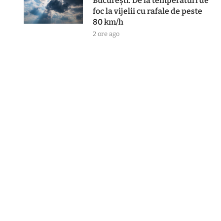
București. De la temperaturi de
foc la vijelii cu rafale de peste
80 km/h
2 ore ago