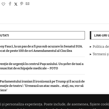
UTATI
LINK-URI 
ny Fauci, la un pas de a fi pus sub acuzare în Senatul SUA.
Politica d
ocat de peste 100 de ori Amendamentul al Cincilea
Termeni și
venție de urgență în centrul Pașcaniului. Un șofer de taxi a
resuscitat de echipajele medicale – FOTO
 Parlamentului iranian îl ironizează pe Trump și îl acuză de
omație de teatru': 'Urmează un atac masiv… stați, nu, vor să
ieze'
diu la o locuință din Boșteni, municipiul Pașcani.
 și personaliza experiența. Poate include, de asemenea, fișiere cookie 
venție a pompierilor