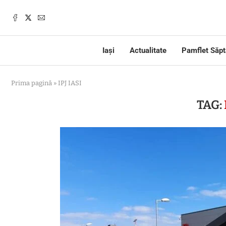
Iași
Actualitate
Pamflet Săp
Prima pagină
»
IPJ IASI
TAG: