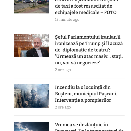
de taxi a fost resuscitat de
echipajele medicale – FOTO
15 minute ago
Șeful Parlamentului iranian îl
ironizează pe Trump și îl acuză
de 'diplomație de teatru':
'Urmează un atac masiv… stați,
nu, vor să negocieze'
2 ore ago
Incendiu la o locuință din
Boșteni, municipiul Pașcani.
Intervenție a pompierilor
2 ore ago
Vremea se dezlănțuie în