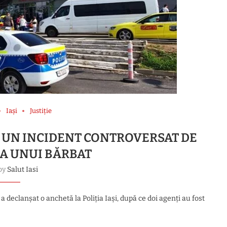
Iași
Justiție
Ă UN INCIDENT CONTROVERSAT DE
 A UNUI BĂRBAT
 by
Salut Iasi
 declanșat o anchetă la Poliția Iași, după ce doi agenți au fost