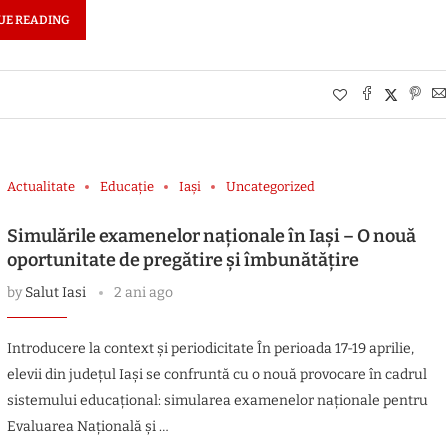
UE READING
Actualitate
Educație
Iași
Uncategorized
Simulările examenelor naționale în Iași – O nouă
oportunitate de pregătire și îmbunătățire
by
Salut Iasi
2 ani ago
Introducere la context și periodicitate În perioada 17-19 aprilie,
elevii din județul Iași se confruntă cu o nouă provocare în cadrul
sistemului educațional: simularea examenelor naționale pentru
Evaluarea Națională și …