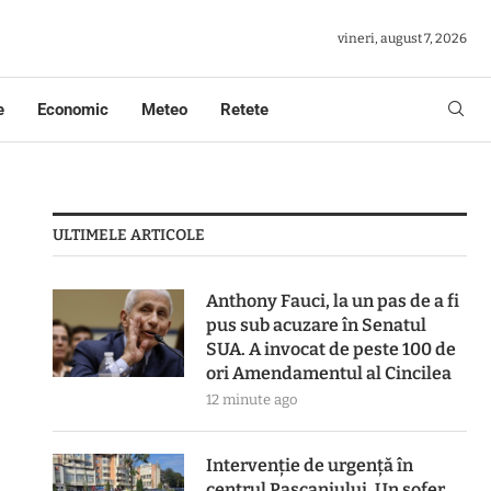
vineri, august 7, 2026
e
Economic
Meteo
Retete
ULTIMELE ARTICOLE
Anthony Fauci, la un pas de a fi
pus sub acuzare în Senatul
SUA. A invocat de peste 100 de
ori Amendamentul al Cincilea
12 minute ago
Intervenție de urgență în
centrul Pașcaniului. Un șofer