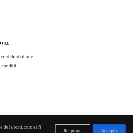
UTILE
e confidențialitate
 condiții
de la terți, cum ar fi
Respinge
Acceptă