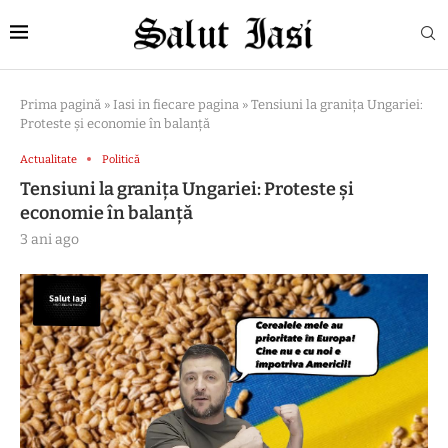
Prima pagină
»
Iasi in fiecare pagina
»
Tensiuni la granița Ungariei:
Proteste și economie în balanță
Actualitate
Politică
Tensiuni la granița Ungariei: Proteste și
economie în balanță
3 ani ago