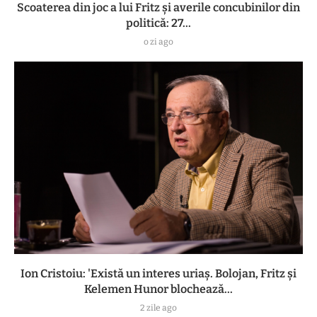
Scoaterea din joc a lui Fritz și averile concubinilor din
politică: 27...
o zi ago
Ion Cristoiu: 'Există un interes uriaș. Bolojan, Fritz și
Kelemen Hunor blochează...
2 zile ago