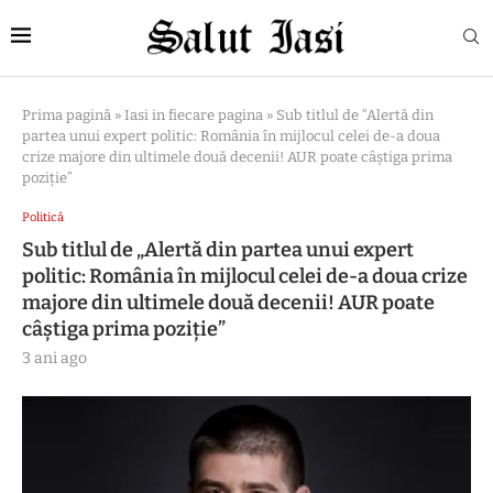
Prima pagină
»
Iasi in fiecare pagina
»
Sub titlul de “Alertă din
partea unui expert politic: România în mijlocul celei de-a doua
crize majore din ultimele două decenii! AUR poate câștiga prima
poziție”
Politică
Sub titlul de „Alertă din partea unui expert
politic: România în mijlocul celei de-a doua crize
majore din ultimele două decenii! AUR poate
câștiga prima poziție”
3 ani ago