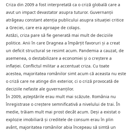
Criza din 2009 a fost interpretată ca o criză globală care a
avut un impact devastator asupra tuturor. Guvernanții
atrăgeau constant atenția publicului asupra situației critice
a Greciei, care era aproape de colaps.
Astăzi, criza pare să fie generată mai mult de deciziile
politice. Anii în care Dragnea a împărțit favoruri și a creat
un deficit structural se resimt acum. Pandemia a cauzat, de
asemenea, o destabilizare a economiei și o creștere a
inflației. Conflictul militar a accentuat criza. Cu toate
acestea, majoritatea românilor simt acum că aceasta nu este
o criză care ne atinge din exterior, ci o criză provocată de
deciziile nefaste ale guvernanților.
În 2009, așteptările erau mult mai scăzute. România nu
înregistrase o creștere semnificativă a nivelului de trai. În
medie, trăiam mult mai prost decât acum. Deși a existat o
explozie imobiliară și creditele de consum erau în plin
avânt, majoritatea românilor abia începeau să simtă un