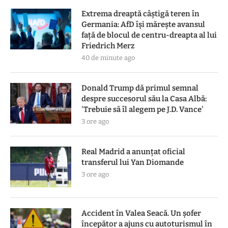
Extrema dreaptă câștigă teren în
Germania: AfD își mărește avansul
față de blocul de centru-dreapta al lui
Friedrich Merz
40 de minute ago
Donald Trump dă primul semnal
despre succesorul său la Casa Albă:
'Trebuie să îl alegem pe J.D. Vance'
3 ore ago
Real Madrid a anunțat oficial
transferul lui Yan Diomande
3 ore ago
Accident în Valea Seacă. Un șofer
începător a ajuns cu autoturismul în