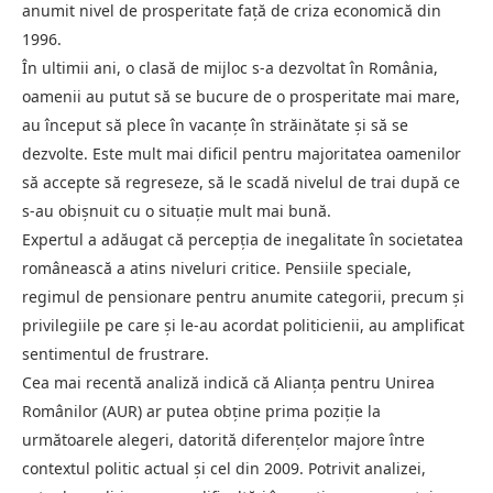
anumit nivel de prosperitate față de criza economică din
1996.
În ultimii ani, o clasă de mijloc s-a dezvoltat în România,
oamenii au putut să se bucure de o prosperitate mai mare,
au început să plece în vacanțe în străinătate și să se
dezvolte. Este mult mai dificil pentru majoritatea oamenilor
să accepte să regreseze, să le scadă nivelul de trai după ce
s-au obișnuit cu o situație mult mai bună.
Expertul a adăugat că percepția de inegalitate în societatea
românească a atins niveluri critice. Pensiile speciale,
regimul de pensionare pentru anumite categorii, precum și
privilegiile pe care și le-au acordat politicienii, au amplificat
sentimentul de frustrare.
Cea mai recentă analiză indică că Alianța pentru Unirea
Românilor (AUR) ar putea obține prima poziție la
următoarele alegeri, datorită diferențelor majore între
contextul politic actual și cel din 2009. Potrivit analizei,