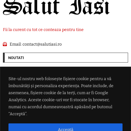
Fii la curent cu tot ce conteaza pentru tine
Email:
contact@salutiasi.ro
NOUTATI
Extrema dreaptă câștigă teren în Germania: AfD își mărește avansul
față de blocul de centru-dreapta al lui Friedrich Merz
Site-ul nostru web folosește fișiere cookie pentru a vă
îmbunătăți și personaliza experiența. Poate include, de
Donald Trump dă primul semnal despre succesorul său la Casa Albă:
asemenea, fișiere cookie de la terți, cum ar fi Google
'Trebuie să îl alegem pe J.D. Vance'
Analytics. Aceste cookie-uri vor fi stocate în browser,
numai cu acordul dumneavoastră apăsând pe butonul
Real Madrid a anunțat oficial transferul lui Yan Diomande
“Acceptă”.
Accident în Valea Seacă. Un șofer începător a ajuns cu autoturismul în
Acceptă