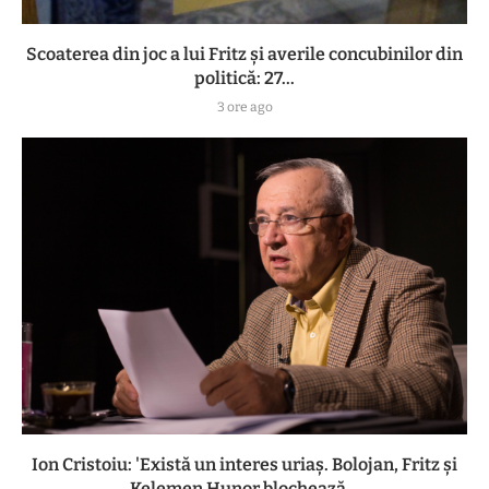
Scoaterea din joc a lui Fritz și averile concubinilor din
politică: 27...
3 ore ago
Ion Cristoiu: 'Există un interes uriaș. Bolojan, Fritz și
Kelemen Hunor blochează...