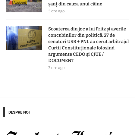
șanț din cauza unui câine
3 ore ago
Scoaterea din joc a lui Fritz și averile
concubinilor din politică: 27 de
senatori USR + PNL au cerut arbitrajul
Curții Constituționale folosind
argumente CEDO și CJUE /
DOCUMENT
3 ore ago
DESPRE NOI