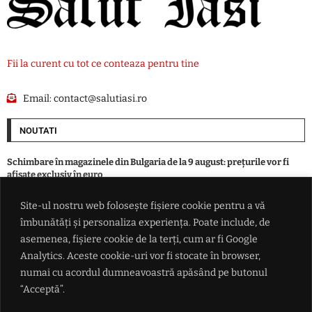
Fii la curent cu tot ce conteaza pentru tine
Email:
contact@salutiasi.ro
NOUTATI
Schimbare în magazinele din Bulgaria de la 9 august: prețurile vor fi
afișate exclusiv în euro
Site-ul nostru web folosește fișiere cookie pentru a vă
Vot zdrobitor în Senatul SUA: tarife de până la 100% pentru țările care
îmbunătăți și personaliza experiența. Poate include, de
mai cumpără gaz și petrol de la Putin
asemenea, fișiere cookie de la terți, cum ar fi Google
Analytics. Aceste cookie-uri vor fi stocate în browser,
România indicată drept câștigătoare în lupta pentru traficul din
numai cu acordul dumneavoastră apăsând pe butonul
Balcani: De ce Bulgaria se teme că va rămâne o 'pată gri' pe coridorul
Schengen de la Atena la Budapesta
“Acceptă”.