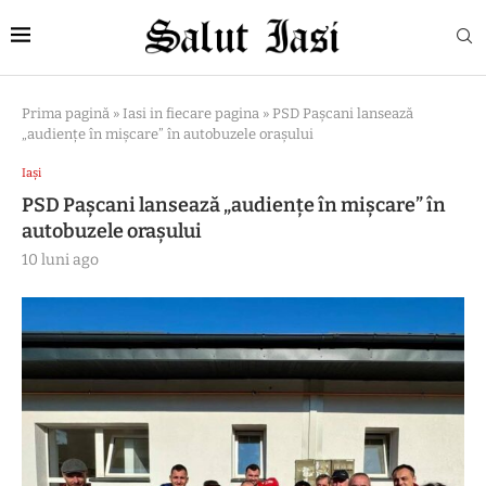
Prima pagină
»
Iasi in fiecare pagina
»
PSD Pașcani lansează
„audiențe în mișcare” în autobuzele orașului
Iași
PSD Pașcani lansează „audiențe în mișcare” în
autobuzele orașului
10 luni ago