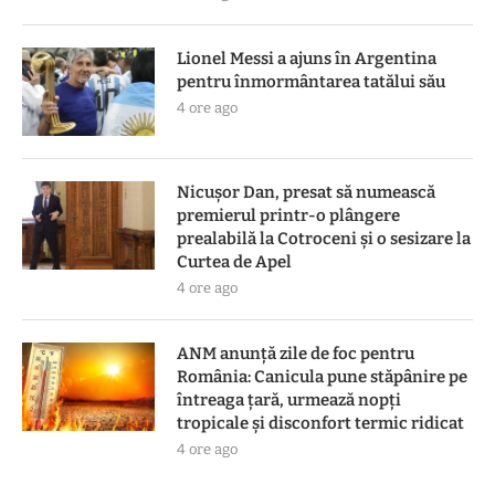
Lionel Messi a ajuns în Argentina
pentru înmormântarea tatălui său
4 ore ago
Nicușor Dan, presat să numească
premierul printr-o plângere
prealabilă la Cotroceni și o sesizare la
Curtea de Apel
4 ore ago
ANM anunță zile de foc pentru
România: Canicula pune stăpânire pe
întreaga țară, urmează nopți
tropicale și disconfort termic ridicat
4 ore ago