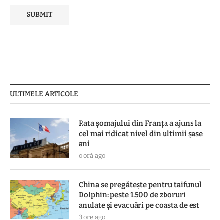
ULTIMELE ARTICOLE
Rata șomajului din Franța a ajuns la
cel mai ridicat nivel din ultimii șase
ani
o oră ago
China se pregătește pentru taifunul
Dolphin: peste 1.500 de zboruri
anulate și evacuări pe coasta de est
3 ore ago