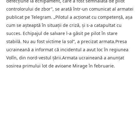
defecţiune la echipament, care a fost semnalată de pilot
controlorului de zbor”, se arată într-un comunicat al armatei
publicat pe Telegram. „Pilotul a acţionat cu competenţă, aşa
cum se aşteaptă în situaţii de criză, şi s-a catapultat cu
succes. Echipajul de salvare l-a găsit pe pilot în stare
stabilă. Nu au fost victime la sol”, a precizat armata.Presa
ucraineană a informat că incidentul a avut loc în regiunea
Volîn, din nord-vestul ţării.Armata ucraineană a anunţat
sosirea primului lot de avioane Mirage în februarie.