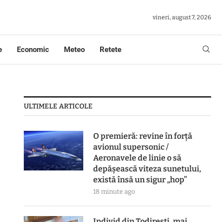
vineri, august 7, 2026
e
Economic
Meteo
Retete
ULTIMELE ARTICOLE
O premieră: revine în forță
avionul supersonic /
Aeronavele de linie o să
depășească viteza sunetului,
există însă un sigur „hop”
18 minute ago
Individ din Todirești, mai