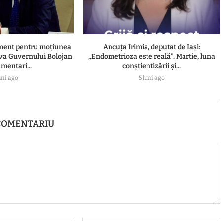
ament pentru moțiunea
Ancuța Irimia, deputat de Iași:
va Guvernului Bolojan
„Endometrioza este reală”. Martie, luna
amentari...
conștientizării și...
uni ago
5 luni ago
COMENTARIU