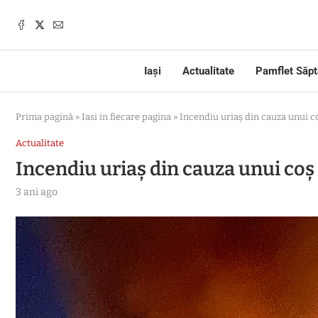
Iași
Actualitate
Pamflet Săp
Prima pagină
»
Iasi in fiecare pagina
»
Incendiu uriaș din cauza unui co
Actualitate
Incendiu uriaș din cauza unui coș 
3 ani ago