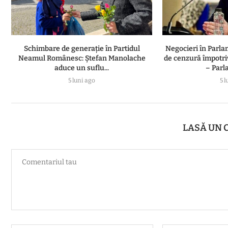
Schimbare de generație în Partidul
Negocieri în Parl
Neamul Românesc: Ștefan Manolache
de cenzură împotri
aduce un suflu...
– Parl
5 luni ago
5 l
LASĂ UN 