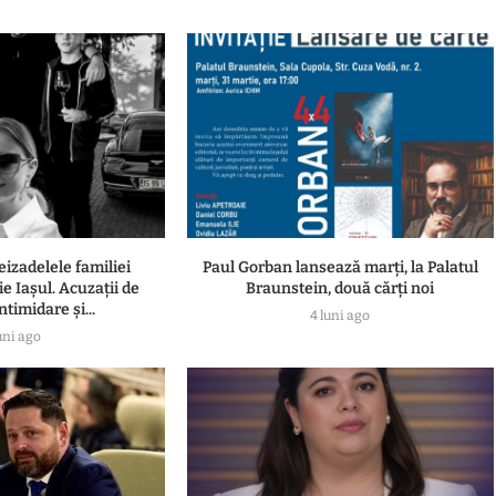
eizadelele familiei
Paul Gorban lansează marți, la Palatul
e Iașul. Acuzații de
Braunstein, două cărți noi
ntimidare și...
4 luni ago
uni ago