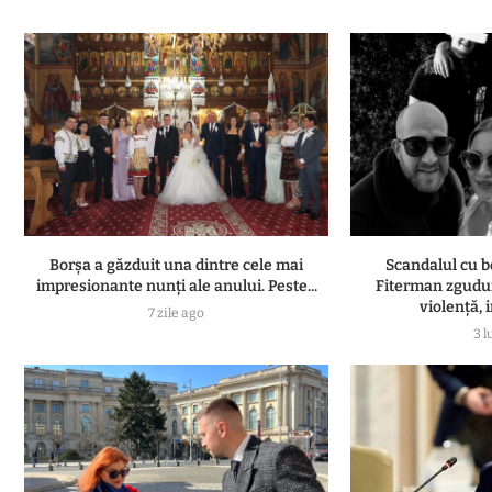
Borșa a găzduit una dintre cele mai
Scandalul cu b
impresionante nunți ale anului. Peste...
Fiterman zgudui
violență, i
7 zile ago
3 l