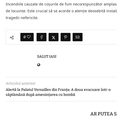
Incendiile cauzate de coșurile de fum necorespunzător amplasa
de locuințe. Este crucial să se acorde o atenție deosebită instală
tragedii nefericite.
0
SALUT IASI
Articolul anterior
Alertă la Palatul Versailles din Franța: A doua evacuare într-o
săptămână după amenințarea cu bombă
AR PUTEA S