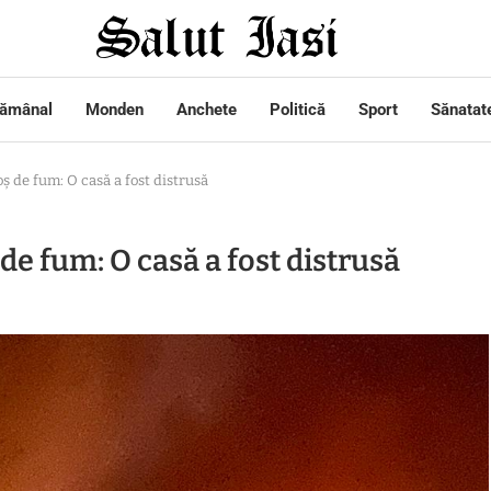
tămânal
Monden
Anchete
Politică
Sport
Sănatat
ș de fum: O casă a fost distrusă
de fum: O casă a fost distrusă