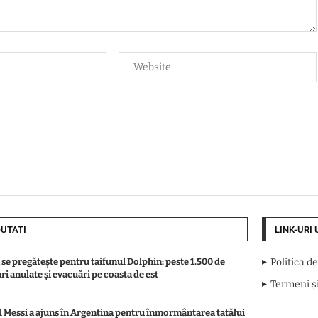
UTATI
LINK-URI 
 se pregătește pentru taifunul Dolphin: peste 1.500 de
Politica d
ri anulate și evacuări pe coasta de est
Termeni și
l Messi a ajuns în Argentina pentru înmormântarea tatălui