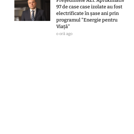
Preşedintele AEI: Aproximativ
97 de case case izolate au fost
electrificate în şase ani prin
programul "Energie pentru
Viaţă"
o oră ago