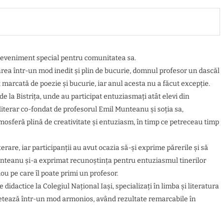
 eveniment special pentru comunitatea sa.
sarea într-un mod inedit și plin de bucurie, domnul profesor un dascăl
 marcată de poezie și bucurie, iar anul acesta nu a făcut excepție.
e la Bistrița, unde au participat entuziasmați atât elevi din
i literar co-fondat de profesorul Emil Munteanu și soția sa,
osferă plină de creativitate și entuziasm, în timp ce petreceau timp
erare, iar participanții au avut ocazia să-și exprime părerile și să
Munteanu și-a exprimat recunoștința pentru entuziasmul tinerilor
ou pe care îl poate primi un profesor.
dactice la Colegiul Național Iași, specializați în limba și literatura
pletează într-un mod armonios, având rezultate remarcabile în