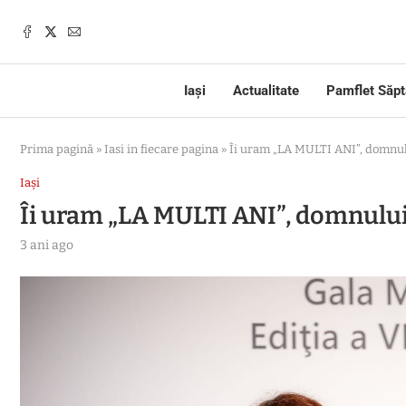
Iași
Actualitate
Pamflet Săp
Prima pagină
»
Iasi in fiecare pagina
»
Îi uram „LA MULTI ANI”, domnu
Iași
Îi uram „LA MULTI ANI”, domnulu
3 ani ago