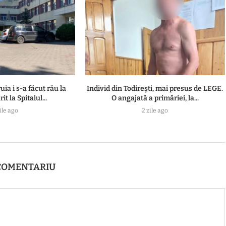
uia i s-a făcut rău la
Individ din Todirești, mai presus de LEGE.
t la Spitalul...
O angajată a primăriei, la...
ile ago
2 zile ago
COMENTARIU