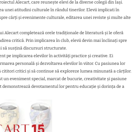
roiectul Alecart, care reunește elevi de la diverse colegii din Iași.
unei atitudini culturale în rândul tinerilor. Elevii implicati în
spre cărți și evenimente culturale, editarea unei reviste și multe alte
i Alecart completează orele tradiționale de literatură și le oferă
irea critică. Prin implicarea în club, elevii devin mai înclinați spre
și să susțină discursuri structurate.
 pe implicarea elevilor în activități practice și creative. Ei
ormarea personală și dezvoltarea elevilor în viitor. Cu pasiunea lor
ă cititori critici și să continue să exploreze lumea minunată a cărților.
 un eveniment special, marcat de bucurie, creativitate și pasiune
ecart demonstrează devotamentul lor pentru educație și dorința de a