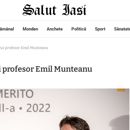
tămânal
Monden
Anchete
Politică
Sport
Sănatat
lui profesor Emil Munteanu
i profesor Emil Munteanu