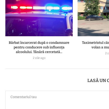
Bărbat încarcerat după o condamnare
Taximetristul căr
pentru conducere sub influența
volan a muri
alcoolului. Tânără cercetată...
2 z
2 zile ago
LASĂ UN 