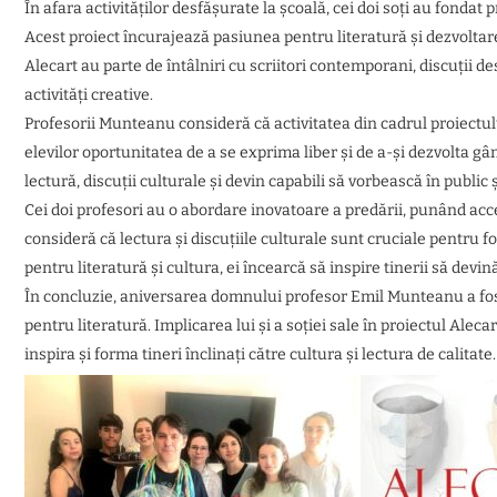
În afara activităților desfășurate la școală, cei doi soți au fondat p
Acest proiect încurajează pasiunea pentru literatură și dezvoltarea 
Alecart au parte de întâlniri cu scriitori contemporani, discuții de
activități creative.
Profesorii Munteanu consideră că activitatea din cadrul proiectulu
elevilor oportunitatea de a se exprima liber și de a-și dezvolta gând
lectură, discuții culturale și devin capabili să vorbească în public 
Cei doi profesori au o abordare inovatoare a predării, punând accent
consideră că lectura și discuțiile culturale sunt cruciale pentru f
pentru literatură și cultura, ei încearcă să inspire tinerii să devin
În concluzie, aniversarea domnului profesor Emil Munteanu a fost
pentru literatură. Implicarea lui și a soției sale în proiectul Al
inspira și forma tineri înclinați către cultura și lectura de calitate.