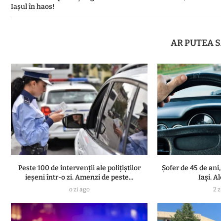
Iașul în haos!
AR PUTEA S
Peste 100 de intervenții ale polițiștilor
Șofer de 45 de ani,
ieșeni într-o zi. Amenzi de peste...
Iași. A
o zi ago
2 z