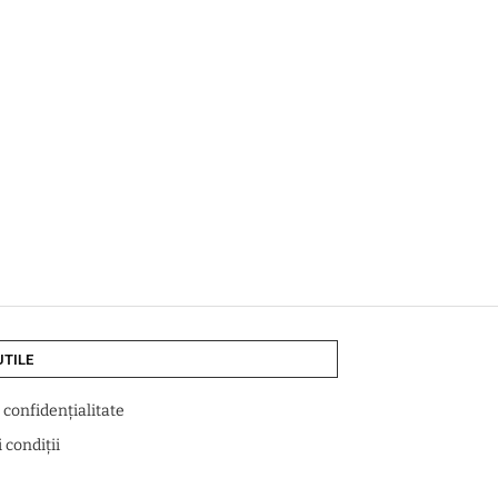
UTILE
e confidențialitate
 condiții