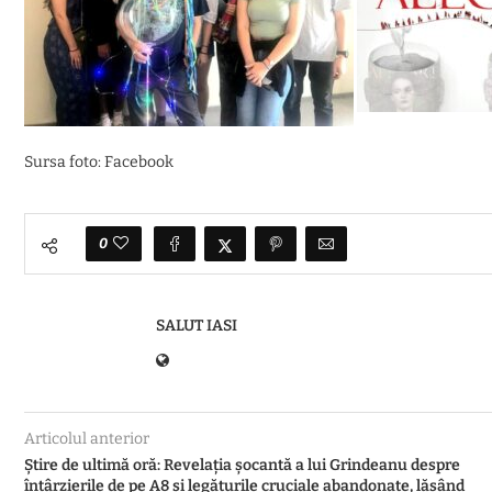
Sursa foto: Facebook
0
SALUT IASI
Articolul anterior
Știre de ultimă oră: Revelația șocantă a lui Grindeanu despre
întârzierile de pe A8 și legăturile cruciale abandonate, lăsând