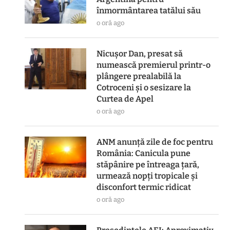
înmormântarea tatălui său
o oră ago
Nicușor Dan, presat să
numească premierul printr-o
plângere prealabilă la
Cotroceni și o sesizare la
Curtea de Apel
o oră ago
ANM anunță zile de foc pentru
România: Canicula pune
stăpânire pe întreaga țară,
urmează nopți tropicale și
disconfort termic ridicat
o oră ago