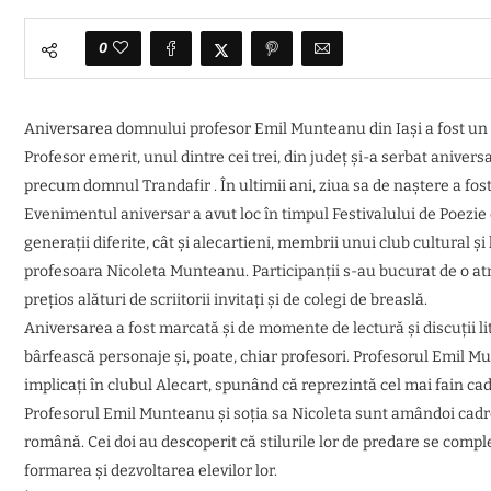
0
Aniversarea domnului profesor Emil Munteanu din Iași a fost un
Profesor emerit, unul dintre cei trei, din județ și-a serbat aniver
precum domnul Trandafir . În ultimii ani, ziua sa de naștere a fost
Evenimentul aniversar a avut loc în timpul Festivalului de Poezie d
generații diferite, cât și alecartieni, membrii unui club cultural ș
profesoara Nicoleta Munteanu. Participanții s-au bucurat de o atm
prețios alături de scriitorii invitați și de colegi de breaslă.
Aniversarea a fost marcată și de momente de lectură și discuții lit
bârfească personaje și, poate, chiar profesori. Profesorul Emil 
implicați în clubul Alecart, spunând că reprezintă cel mai fain cad
Profesorul Emil Munteanu și soția sa Nicoleta sunt amândoi cadre di
română. Cei doi au descoperit că stilurile lor de predare se com
formarea și dezvoltarea elevilor lor.