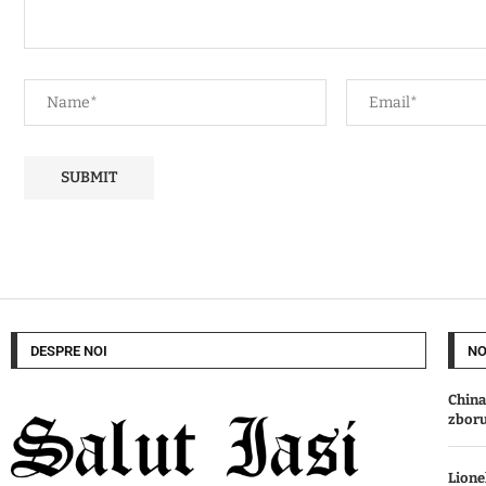
DESPRE NOI
NO
China
zboru
Lione