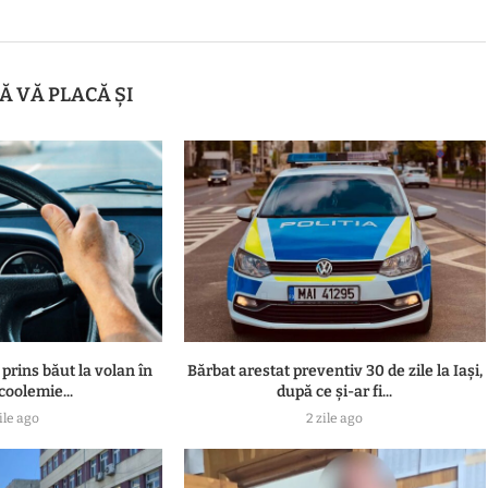
Ă VĂ PLACĂ ȘI
 prins băut la volan în
Bărbat arestat preventiv 30 de zile la Iași,
lcoolemie...
după ce și-ar fi...
ile ago
2 zile ago