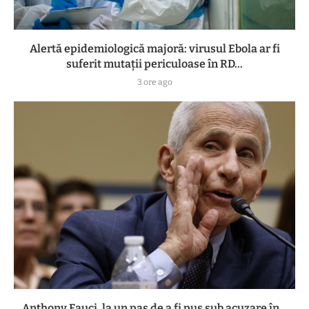
Alertă epidemiologică majoră: virusul Ebola ar fi
suferit mutații periculoase în RD...
3 ore ago
Anthony Fauci, la un pas de a fi pus sub acuzare în...