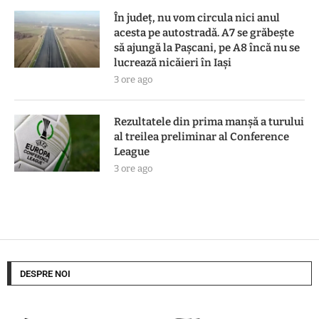
În județ, nu vom circula nici anul
acesta pe autostradă. A7 se grăbește
să ajungă la Pașcani, pe A8 încă nu se
lucrează nicăieri în Iași
3 ore ago
Rezultatele din prima manşă a turului
al treilea preliminar al Conference
League
3 ore ago
DESPRE NOI