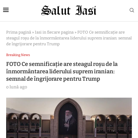
Prima pagină
»
Iasi in fiecare pagina
»
FOTO Ce semnificație are
steagul roșu de la înmormântarea liderului suprem iranian: semnal
de îngrijorare pentru Trump
Breaking News
FOTO Ce semnificație are steagul roșu de la
înmormântarea liderului suprem iranian:
semnal de îngrijorare pentru Trump
o lună ago