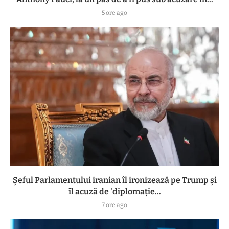
5 ore ago
Șeful Parlamentului iranian îl ironizează pe Trump și
îl acuză de 'diplomație...
7 ore ago