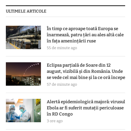
ULTIMELE ARTICOLE
În timp ce aproape toată Europa se
înarmează, patru ţări au ales altă cale
în faţa ameninţării ruse
55 de minute ago
Eclipsa parțială de Soare din 12
august, vizibilă și din România. Unde
se vede cel mai bine și la ce oră începe
57 de minute ago
Alertă epidemiologică majoră: virusul
Ebola ar fi suferit mutații periculoase
în RD Congo
3 ore ago