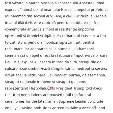
fost văzute în Marea Mosalla a Teheranului.Această ultimă
expresie îmbină doliul imamului Hussein, nepotul profetului
Muhammad din secolul al VII-lea, a cărui ucidere la Karbala
în anul 680 d.Hr. este centrală pentru identitatea șiită și
comemorată anual ca simbol al rezistenței împotriva
opresiunii și tiraniei.Strigătul „Ya Latharat al-Hussein” a fost
folosit istoric pentru a mobiliza luptătorii șiiți pentru
răzbunare, iar adaptarea sa la numele lui Khamenei
semnalează un apel direct la răzbunare împotriva celor care
l-au ucis, explică Al Jazeera.În tradiția șiită, steagurile de
culoare roșie simbolizează sângele vărsat nedrept și servesc
drept apel la răzbunare. Cei îndoliați purtau, de asemenea,
steaguri naționale iraniene și steaguri galbene,
reprezentând Hezbollah.
President Trump told Axios
U.S.-Iran negotiations are paused until the funeral
ceremonies for the late Iranian Supreme Leader conclude
on July 9, saying both sides agreed to “take a week off” and