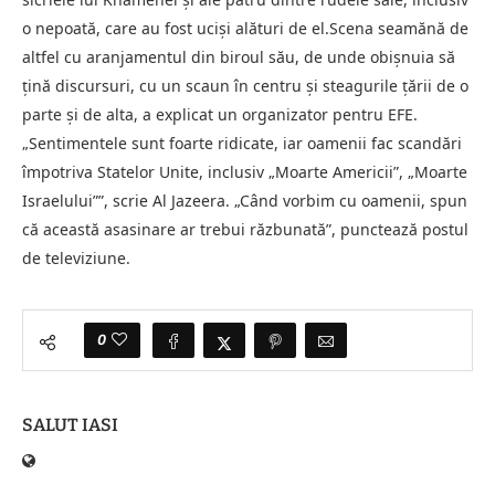
o nepoată, care au fost ucişi alături de el.Scena seamănă de
altfel cu aranjamentul din biroul său, de unde obişnuia să
ţină discursuri, cu un scaun în centru şi steagurile ţării de o
parte şi de alta, a explicat un organizator pentru EFE.
„Sentimentele sunt foarte ridicate, iar oamenii fac scandări
împotriva Statelor Unite, inclusiv „Moarte Americii”, „Moarte
Israelului””, scrie Al Jazeera. „Când vorbim cu oamenii, spun
că această asasinare ar trebui răzbunată”, punctează postul
de televiziune.
0
SALUT IASI