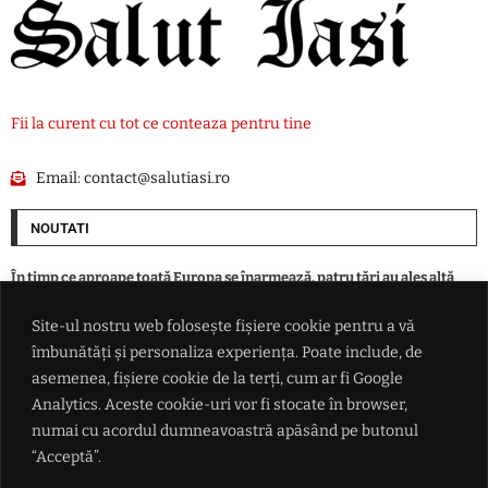
Fii la curent cu tot ce conteaza pentru tine
Email:
contact@salutiasi.ro
NOUTATI
În timp ce aproape toată Europa se înarmează, patru ţări au ales altă
cale în faţa ameninţării ruse
Site-ul nostru web folosește fișiere cookie pentru a vă
îmbunătăți și personaliza experiența. Poate include, de
Eclipsa parțială de Soare din 12 august, vizibilă și din România. Unde se
vede cel mai bine și la ce oră începe
asemenea, fișiere cookie de la terți, cum ar fi Google
Analytics. Aceste cookie-uri vor fi stocate în browser,
numai cu acordul dumneavoastră apăsând pe butonul
Alertă epidemiologică majoră: virusul Ebola ar fi suferit mutații
periculoase în RD Congo
“Acceptă”.