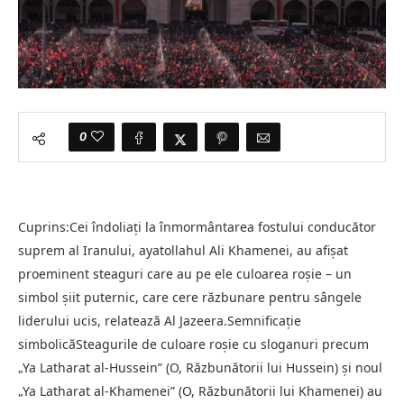
0
Cuprins:Cei îndoliați la înmormântarea fostului conducător
suprem al Iranului, ayatollahul Ali Khamenei, au afișat
proeminent steaguri care au pe ele culoarea roșie – un
simbol șiit puternic, care cere răzbunare pentru sângele
liderului ucis, relatează Al Jazeera.Semnificație
simbolicăSteagurile de culoare roșie cu sloganuri precum
„Ya Latharat al-Hussein” (O, Răzbunătorii lui Hussein) și noul
„Ya Latharat al-Khamenei” (O, Răzbunătorii lui Khamenei) au