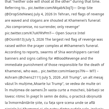
that “neither side will shoot at the other” during that time.
Referring to… pic.twitter.com/MqabN3ojTJ— Drop Site
(@DropSiteNews) July 4, 2026 In Tehran, red flags of revenge
are waved and slogans are shouted at Khamenei’s funeral:
„No compromise, no surrender, only revenge”
pic.twitter.com/K7uKFRVPmT— Open Source Intel
(@Osint613) July 5, 2026 The largest red flag of revenge was
raised within the prayer complex at #Khamenei’s funeral.
According to reports, swarms of Shia worshippers carried
banners and signs calling for #BloodRevenge and the
immediate punishment of those responsible for the death of
Khamenei, who was… pic.twitter.com/mlaerps7lN— MTI –
Ashram (@chens2111) July 5, 2026 „Kill Trump”, un alt mesaj
văzut în mulțime„Moarte lui Trump”, se vedea de multe ori
în mulțimea de oameni.În vasta curte a moscheii, bărbaţii se
lovesc ritmic în piept în semn de doliu, o practică obişnuită
la înmormântările şiite, cu faţa spre scena unde se află
sicriele lui Khamenei şi ale patru dintre rudele sale, inclusiv