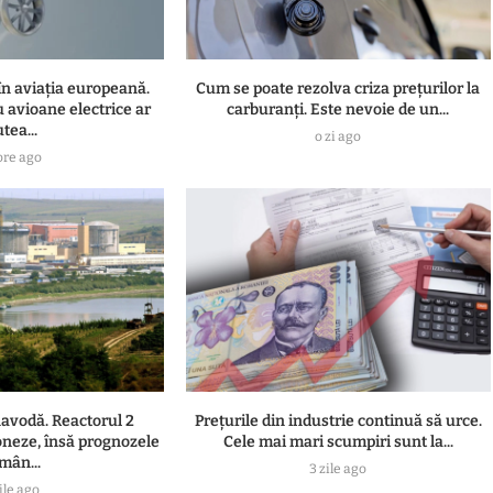
în aviația europeană.
Cum se poate rezolva criza prețurilor la
u avioane electrice ar
carburanți. Este nevoie de un...
tea...
o zi ago
ore ago
navodă. Reactorul 2
Prețurile din industrie continuă să urce.
oneze, însă prognozele
Cele mai mari scumpiri sunt la...
mân...
3 zile ago
ile ago