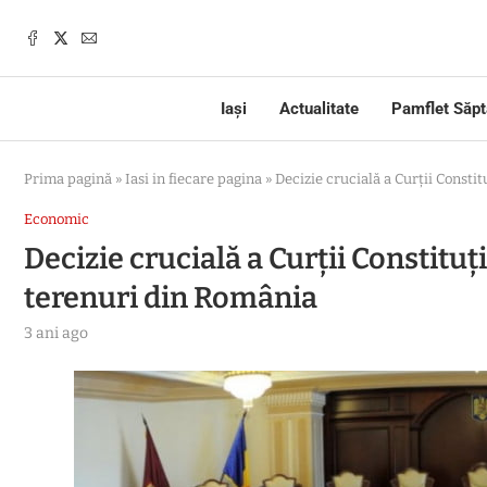
Iași
Actualitate
Pamflet Săp
Prima pagină
»
Iasi in fiecare pagina
»
Decizie crucială a Curții Consti
Economic
Decizie crucială a Curții Constituț
terenuri din România
3 ani ago