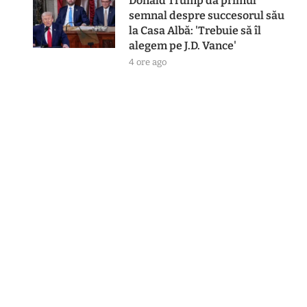
Donald Trump dă primul
semnal despre succesorul său
la Casa Albă: 'Trebuie să îl
alegem pe J.D. Vance'
4 ore ago