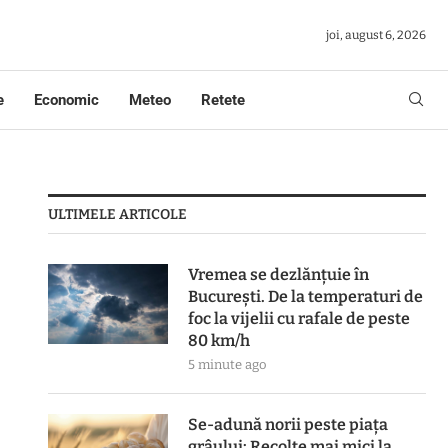
joi, august 6, 2026
e
Economic
Meteo
Retete
ULTIMELE ARTICOLE
Vremea se dezlănțuie în
București. De la temperaturi de
foc la vijelii cu rafale de peste
80 km/h
5 minute ago
Se-adună norii peste piața
grâului: Recolte mai mici la