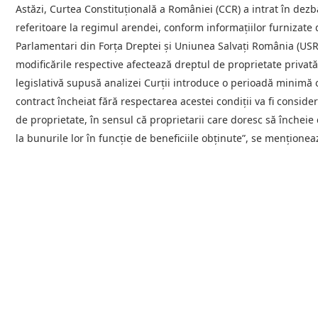
Astăzi, Curtea Constituțională a României (CCR) a intrat în dezb
referitoare la regimul arendei, conform informațiilor furnizate
Parlamentari din Forța Dreptei și Uniunea Salvați România (US
modificările respective afectează dreptul de proprietate priva
legislativă supusă analizei Curții introduce o perioadă minimă 
contract încheiat fără respectarea acestei condiții va fi conside
de proprietate, în sensul că proprietarii care doresc să încheie
la bunurile lor în funcție de beneficiile obținute”, se mențione