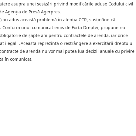
atere asupra unei sesizări privind modificările aduse Codului civil
 de Agenția de Presă Agerpres.
R) au adus această problemă în atenția CCR, susținând că
tă. Conform unui comunicat emis de Forța Dreptei, propunerea
obligatorie de șapte ani pentru contractele de arendă, iar orice
rat ilegal. „Aceasta reprezintă o restrângere a exercitării dreptului
 contracte de arendă nu vor mai putea lua decizii anuale cu privire
ază în comunicat.