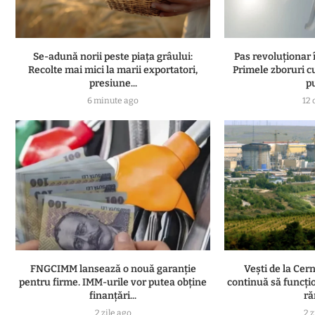
Se-adună norii peste piața grâului:
Pas revoluționar 
Recolte mai mici la marii exportatori,
Primele zboruri c
presiune...
pu
6 minute ago
12 
FNGCIMM lansează o nouă garanție
Vești de la Cer
pentru firme. IMM-urile vor putea obține
continuă să funcți
finanțări...
ră
2 zile ago
2 z