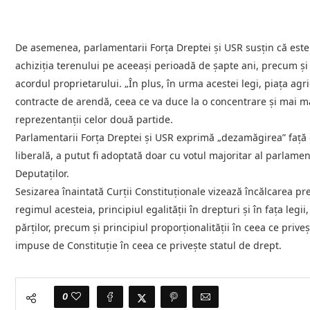
De asemenea, parlamentarii Forța Dreptei și USR susțin că es
achiziția terenului pe aceeași perioadă de șapte ani, precum și
acordul proprietarului. „În plus, în urma acestei legi, piața agr
contracte de arendă, ceea ce va duce la o concentrare și mai mar
reprezentanții celor două partide.
Parlamentarii Forța Dreptei și USR exprimă „dezamăgirea” față 
liberală, a putut fi adoptată doar cu votul majoritar al parlame
Deputaților.
Sesizarea înaintată Curții Constituționale vizează încălcarea pre
regimul acesteia, principiul egalității în drepturi și în fața legii
părților, precum și principiul proporționalității în ceea ce prive
impuse de Constituție în ceea ce privește statul de drept.
0