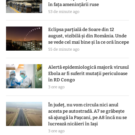
în faţa ameninţării ruse
53 de minute ago
Eclipsa parțială de Soare din 12
august, vizibilă și din România. Unde
se vede cel mai bine și la ce oră începe
55 de minute ago
Alertă epidemiologică majoră: virusul
Ebola ar fi suferit mutații periculoase
în RD Congo
3 ore ago
În județ, nu vom circula nici anul
acesta pe autostradă. A7 se grăbește
să ajungă la Pașcani, pe A8 încă nu se
lucrează nicăieri în Iași
3 ore ago