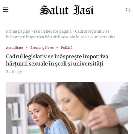
Prima pagină
»
Iasi in fiecare pagina
»
Cadrul legislativ se
înăsprește împotriva hărțuirii sexuale în școli și universități
Actualitate
Breaking News
Politică
Cadrul legislativ se înăsprește împotriva
hărțuirii sexuale în școli și universități
3 ani ago