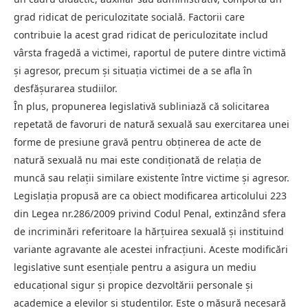
grad ridicat de periculozitate socială. Factorii care
contribuie la acest grad ridicat de periculozitate includ
vârsta fragedă a victimei, raportul de putere dintre victimă
și agresor, precum și situația victimei de a se afla în
desfășurarea studiilor.
În plus, propunerea legislativă subliniază că solicitarea
repetată de favoruri de natură sexuală sau exercitarea unei
forme de presiune gravă pentru obținerea de acte de
natură sexuală nu mai este condiționată de relația de
muncă sau relații similare existente între victime și agresor.
Legislația propusă are ca obiect modificarea articolului 223
din Legea nr.286/2009 privind Codul Penal, extinzând sfera
de incriminări referitoare la hărțuirea sexuală și instituind
variante agravante ale acestei infracțiuni. Aceste modificări
legislative sunt esențiale pentru a asigura un mediu
educațional sigur și propice dezvoltării personale și
academice a elevilor și studenților. Este o măsură necesară