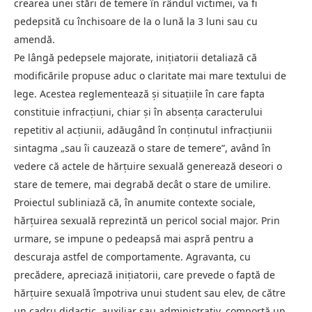
crearea unei stări de temere în rândul victimei, va fi
pedepsită cu închisoare de la o lună la 3 luni sau cu
amendă.
Pe lângă pedepsele majorate, inițiatorii detaliază că
modificările propuse aduc o claritate mai mare textului de
lege. Acestea reglementează și situațiile în care fapta
constituie infracțiuni, chiar și în absența caracterului
repetitiv al acțiunii, adăugând în conținutul infracțiunii
sintagma „sau îi cauzează o stare de temere”, având în
vedere că actele de hărțuire sexuală generează deseori o
stare de temere, mai degrabă decât o stare de umilire.
Proiectul subliniază că, în anumite contexte sociale,
hărțuirea sexuală reprezintă un pericol social major. Prin
urmare, se impune o pedeapsă mai aspră pentru a
descuraja astfel de comportamente. Agravanta, cu
precădere, apreciază inițiatorii, care prevede o faptă de
hărțuire sexuală împotriva unui student sau elev, de către
un cadru didactic, auxiliar sau administrativ, comportă un