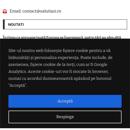
Email:
contact@salutiasi.ro
NOUTATI
În timp ce aproape toată Europa se înarmează, patru ţări au ales altă
cale în faţa ameninţării ruse
Site-ul nostru web folosește fișiere cookie pentru a vă
îmbunătăți și personaliza experiența. Poate include, de
Eclipsa parțială de Soare din 12 august, vizibilă și din România. Unde se
vede cel mai bine și la ce oră începe
asemenea, fișiere cookie de la terți, cum ar fi Google
Analytics. Aceste cookie-uri vor fi stocate în browser,
numai cu acordul dumneavoastră apăsând pe butonul
Alertă epidemiologică majoră: virusul Ebola ar fi suferit mutații
periculoase în RD Congo
“Acceptă”.
În județ, nu vom circula nici anul acesta pe autostradă. A7 se grăbește
Acceptă
să ajungă la Pașcani, pe A8 încă nu se lucrează nicăieri în Iași
Respinge
LINK-URI UTILE