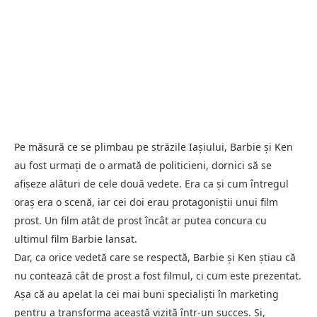
Pe măsură ce se plimbau pe străzile Iașiului, Barbie și Ken
au fost urmați de o armată de politicieni, dornici să se
afișeze alături de cele două vedete. Era ca și cum întregul
oraș era o scenă, iar cei doi erau protagoniștii unui film
prost. Un film atât de prost încât ar putea concura cu
ultimul film Barbie lansat.
Dar, ca orice vedetă care se respectă, Barbie și Ken știau că
nu contează cât de prost a fost filmul, ci cum este prezentat.
Așa că au apelat la cei mai buni specialiști în marketing
pentru a transforma această vizită într-un succes. Și,