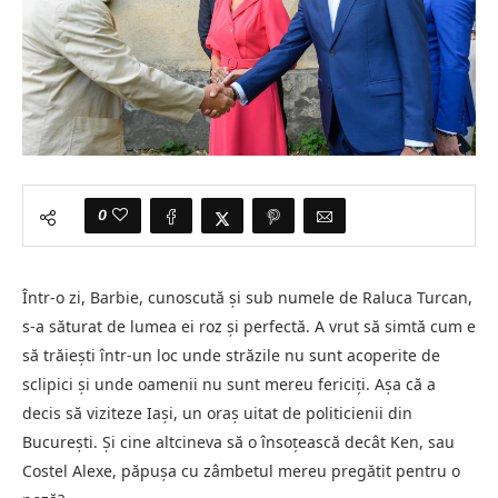
0
Într-o zi, Barbie, cunoscută și sub numele de Raluca Turcan,
s-a săturat de lumea ei roz și perfectă. A vrut să simtă cum e
să trăiești într-un loc unde străzile nu sunt acoperite de
sclipici și unde oamenii nu sunt mereu fericiți. Așa că a
decis să viziteze Iași, un oraș uitat de politicienii din
București. Și cine altcineva să o însoțească decât Ken, sau
Costel Alexe, păpușa cu zâmbetul mereu pregătit pentru o