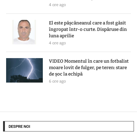
4 ore ago
El este pășcăneanul care a fost găsit
îngropat într-o curte. Dispăruse din
luna aprilie
4 ore ago
VIDEO Momentul în care un fotbalist
moare lovit de fulger, pe teren: stare
de șoc la echipă
6 ore ago
DESPRE NOI