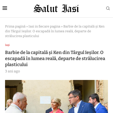
Prima pagină
»
Iasi in fiecare pagina
»
Barbie de la capitală și Ken
din Târgul Ieșilor. O escapadă în lumea reală, departe de
strălucirea plasticului
Iași
Barbie de la capitală și Ken din Târgul Ieșilor. O
escapadă în lumea reală, departe de strălucirea
plasticului
3 ani ago