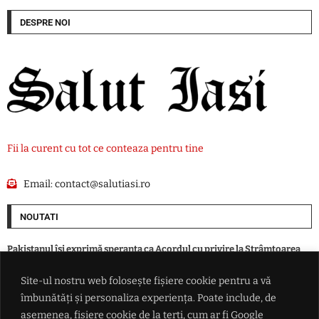
DESPRE NOI
Fii la curent cu tot ce conteaza pentru tine
Email:
contact@salutiasi.ro
NOUTATI
Pakistanul îşi exprimă speranţa ca Acordul cu privire la Strâmtoarea
Ormuz între Iran şi Oman să deschidă calea dialogului între Iran şi SUA
Site-ul nostru web folosește fișiere cookie pentru a vă
îmbunătăți și personaliza experiența. Poate include, de
Ai încă buletinul vechi? Data-limită după care nu îl vei mai putea folosi,
chiar dacă este încă valabil
asemenea, fișiere cookie de la terți, cum ar fi Google