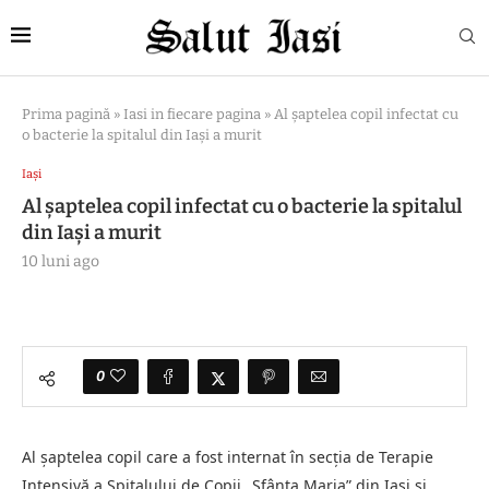
Prima pagină
»
Iasi in fiecare pagina
»
Al șaptelea copil infectat cu
o bacterie la spitalul din Iași a murit
Iași
Al șaptelea copil infectat cu o bacterie la spitalul
din Iași a murit
10 luni ago
0
Al șaptelea copil care a fost internat în secția de Terapie
Intensivă a Spitalului de Copii „Sfânta Maria” din Iași și