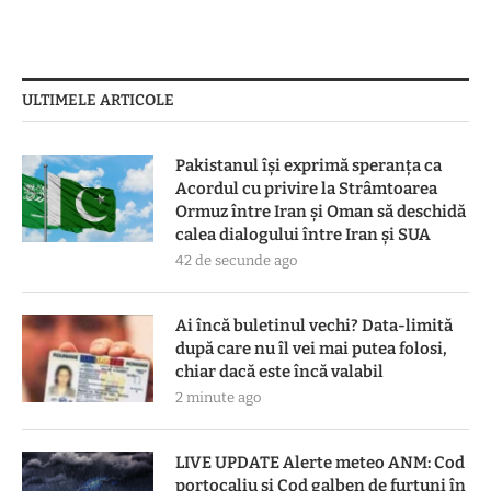
ULTIMELE ARTICOLE
Pakistanul îşi exprimă speranţa ca
Acordul cu privire la Strâmtoarea
Ormuz între Iran şi Oman să deschidă
calea dialogului între Iran şi SUA
42 de secunde ago
Ai încă buletinul vechi? Data-limită
după care nu îl vei mai putea folosi,
chiar dacă este încă valabil
2 minute ago
LIVE UPDATE Alerte meteo ANM: Cod
portocaliu și Cod galben de furtuni în