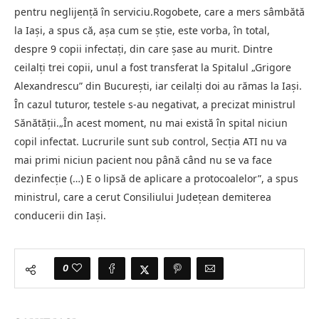
pentru neglijență în serviciu.Rogobete, care a mers sâmbătă
la Iași, a spus că, așa cum se știe, este vorba, în total,
despre 9 copii infectați, din care șase au murit. Dintre
ceilalți trei copii, unul a fost transferat la Spitalul „Grigore
Alexandrescu” din București, iar ceilalți doi au rămas la Iași.
În cazul tuturor, testele s-au negativat, a precizat ministrul
Sănătății.„În acest moment, nu mai există în spital niciun
copil infectat. Lucrurile sunt sub control, Secția ATI nu va
mai primi niciun pacient nou până când nu se va face
dezinfecție (…) E o lipsă de aplicare a protocoalelor”, a spus
ministrul, care a cerut Consiliului Județean demiterea
conducerii din Iași.
0