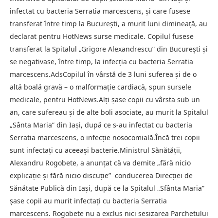
infectat cu bacteria Serratia marcescens, și care fusese
transferat între timp la București, a murit luni dimineață, au
declarat pentru HotNews surse medicale. Copilul fusese
transferat la Spitalul „Grigore Alexandrescu” din București și
se negativase, între timp, la infecția cu bacteria Serratia
marcescens.AdsCopilul în vârstă de 3 luni suferea și de o
altă boală gravă – o malformație cardiacă, spun sursele
medicale, pentru HotNews.Alți șase copii cu vârsta sub un
an, care sufereau și de alte boli asociate, au murit la Spitalul
„Sânta Maria” din Iași, după ce s-au infectat cu bacteria
Serratia marcescens, o infecție nosocomială.Încă trei copii
sunt infectați cu aceeași bacterie.Ministrul Sănătății,
Alexandru Rogobete, a anunțat că va demite „fără nicio
explicaţie şi fără nicio discuţie” conducerea Direcției de
Sănătate Publică din Iași, după ce la Spitalul „Sfânta Maria”
șase copii au murit infectați cu bacteria Serratia
marcescens. Rogobete nu a exclus nici sesizarea Parchetului