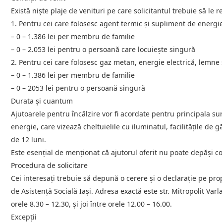
Există niște plaje de venituri pe care solicitantul trebuie să le r
1. Pentru cei care folosesc agent termic și supliment de energie
– 0 – 1.386 lei per membru de familie
– 0 – 2.053 lei pentru o persoană care locuiește singură
2. Pentru cei care folosesc gaz metan, energie electrică, lemne 
– 0 – 1.386 lei per membru de familie
– 0 – 2053 lei pentru o persoană singură
Durata și cuantum
Ajutoarele pentru încălzire vor fi acordate pentru principala su
energie, care vizează cheltuielile cu iluminatul, facilitățile de g
de 12 luni.
Este esențial de menționat că ajutorul oferit nu poate depăși c
Procedura de solicitare
Cei interesați trebuie să depună o cerere și o declarație pe p
de Asistență Socială Iași. Adresa exactă este str. Mitropolit Varla
orele 8.30 – 12.30, și joi între orele 12.00 – 16.00.
Excepții