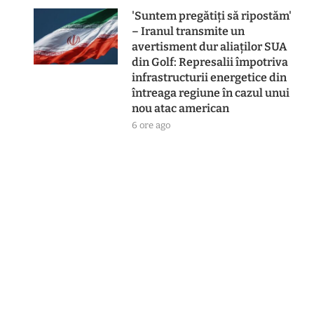
'Suntem pregătiți să ripostăm'
– Iranul transmite un
avertisment dur aliaților SUA
din Golf: Represalii împotriva
infrastructurii energetice din
întreaga regiune în cazul unui
nou atac american
6 ore ago