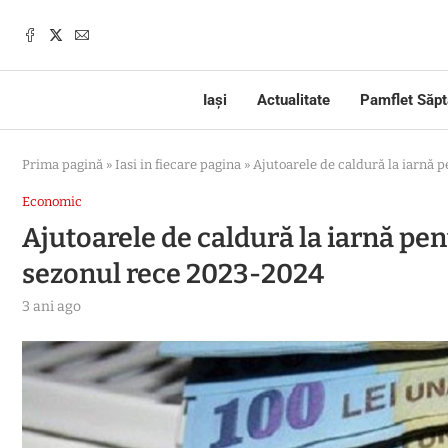
Iași
Actualitate
Pamflet Săp
Prima pagină
»
Iasi in fiecare pagina
»
Ajutoarele de caldură la iarnă p
Economic
Ajutoarele de caldură la iarnă pent
sezonul rece 2023-2024
3 ani ago