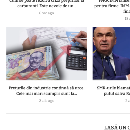
Cum se poate rezolva criza prețurilor la
FNGCIMM lansea
carburanți. Este nevoie de un...
pentru firme. IMM-
fina
6 ore ago
18 
Prețurile din industrie continuă să urce.
SMR-urile blamate
Cele mai mari scumpiri sunt la...
putut salva Ro
2 zile ago
2 z
LASĂ UN 