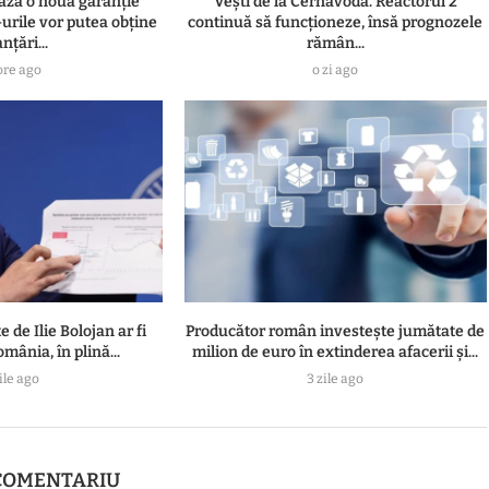
ză o nouă garanție
Vești de la Cernavodă. Reactorul 2
urile vor putea obține
continuă să funcționeze, însă prognozele
nțări...
rămân...
ore ago
o zi ago
 de Ilie Bolojan ar fi
Producător român investește jumătate de
mânia, în plină...
milion de euro în extinderea afacerii și...
ile ago
3 zile ago
COMENTARIU