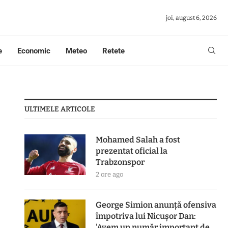
joi, august 6, 2026
e
Economic
Meteo
Retete
ULTIMELE ARTICOLE
Mohamed Salah a fost
prezentat oficial la
Trabzonspor
2 ore ago
George Simion anunță ofensiva
împotriva lui Nicușor Dan:
'Avem un număr important de