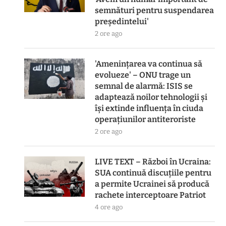
semnături pentru suspendarea
președintelui'
2 ore ago
'Amenințarea va continua să
evolueze' – ONU trage un
semnal de alarmă: ISIS se
adaptează noilor tehnologii și
își extinde influența în ciuda
operațiunilor antiteroriste
2 ore ago
LIVE TEXT – Război în Ucraina:
SUA continuă discuțiile pentru
a permite Ucrainei să producă
rachete interceptoare Patriot
4 ore ago